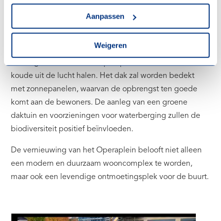
gebruik van alle cookies zoals omschreven in onze
van het project gepland voor het derde kwartaal van
cookieverklaring
.
Aanpassen
2024. Het gebouw wordt hoogwaardig geïsoleerd en
krijgt een duurzaam collectief energiesysteem voor
Weigeren
verwarming en koeling. Dit systeem is 100% gasloos en
maakt gebruik van warmtepompen die warmte en
koude uit de lucht halen. Het dak zal worden bedekt
met zonnepanelen, waarvan de opbrengst ten goede
komt aan de bewoners. De aanleg van een groene
daktuin en voorzieningen voor waterberging zullen de
biodiversiteit positief beïnvloeden.
De vernieuwing van het Operaplein belooft niet alleen
een modern en duurzaam wooncomplex te worden,
maar ook een levendige ontmoetingsplek voor de buurt.