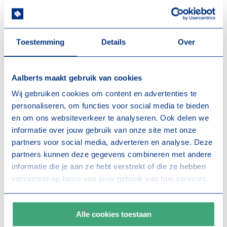
zoek/
beschikbaar zullen zijn.
Duurzame supermarkt voor de
Toestemming
Details
Over
buurt
Aalberts maakt gebruik van cookies
Een duurzame en toekomstbestendige Hoogvliet
Wij gebruiken cookies om content en advertenties te
supermarkt maakt deel uit van het nieuwe Operaplein.
personaliseren, om functies voor social media te bieden
Deze supermarkt zal worden uitgerust met
en om ons websiteverkeer te analyseren. Ook delen we
energiezuinige koelingen, een duurzame
informatie over jouw gebruik van onze site met onze
verwarmingsinstallatie, LED-verlichting, zonnepanelen
partners voor social media, adverteren en analyse. Deze
en zelfs een daktuin.
partners kunnen deze gegevens combineren met andere
informatie die je aan ze hebt verstrekt of die ze hebben
verzameld op basis van jouw gebruik van hun services.
Planning voor de komende
Door op ‘Aanpassen’ te klikken, kun je meer lezen over
maanden
onze cookies en je voorkeuren aanpassen. Door op ‘Alle
Alle cookies toestaan
cookies toestaan’ te klikken, ga je akkoord met het
Als alles volgens schema verloopt, staat de oplevering