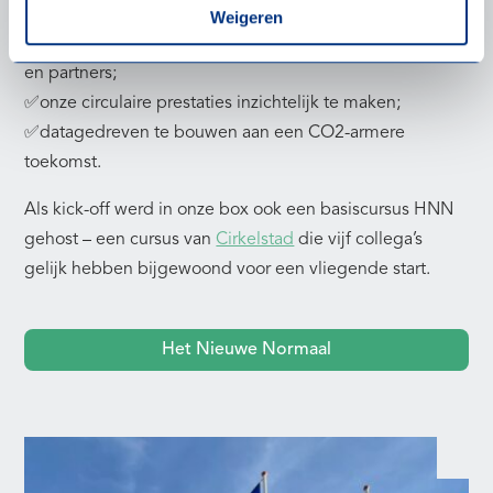
𝗛𝗡𝗡 𝗵𝗲𝗹𝗽𝘁 𝗼𝗻𝘀:
Weigeren
✅een eenduidige taal te spreken met opdrachtgevers
en partners;
✅onze circulaire prestaties inzichtelijk te maken;
✅datagedreven te bouwen aan een CO2-armere
toekomst.
Als kick-off werd in onze box ook een basiscursus HNN
gehost – een cursus van
Cirkelstad
die vijf collega’s
gelijk hebben bijgewoond voor een vliegende start.
Het Nieuwe Normaal