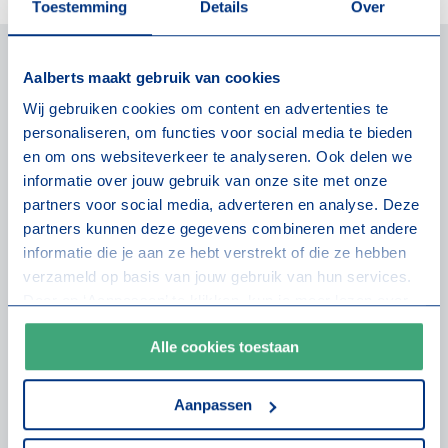
Toestemming
Details
Over
Aalberts maakt gebruik van cookies
Goed (onder)bouwen met Het Nieuwe Normaal.
Wij gebruiken cookies om content en advertenties te
Ook de ondertekening van
Het Nieuwe Normaal (HNN)
personaliseren, om functies voor social media te bieden
en om ons websiteverkeer te analyseren. Ook delen we
vond plaats in de BijBabbelbox. Het NNN is dé
informatie over jouw gebruik van onze site met onze
landelijke standaard voor circulair bouwen. Hiermee
partners voor social media, adverteren en analyse. Deze
zeggen wij volmondig ja tegen deze lijn van
partners kunnen deze gegevens combineren met andere
vooruitgang!
informatie die je aan ze hebt verstrekt of die ze hebben
verzameld op basis van jouw gebruik van hun services.
Waarom? HNN vertaalt bestaande rekenregels naar
Door op ‘Aanpassen’ te klikken, kun je meer lezen over
ambitieuze maar realistische normen, gebaseerd op data
onze cookies en je voorkeuren aanpassen. Door op ‘Alle
uit meer dan 600 in Nederland gerealiseerde projecten
Alle cookies toestaan
cookies toestaan’ te klikken, ga je akkoord met het
(onafhankelijk getoetst door
Delft University of
gebruik van alle cookies zoals omschreven in onze
Technology
). De maatlat laat concreet zien wat nú al
cookieverklaring
.
Aanpassen
technisch haalbaar én betaalbaar is.