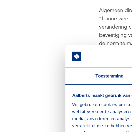
Algemeen dire
“Lianne weet 
verandering c
bevestiging v
de norm te m
Waarom Aalbe
De samenwerki
Toestemming
een circulair
samenwerking 
Aalberts maakt gebruik van
Als partner va
Wij gebruiken cookies om con
– versterken w
websiteverkeer te analyseren
– werken we 
media, adverteren en analys
concrete oplo
verstrekt of die ze hebben v
– dragen we ac