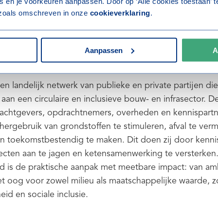
 en je voorkeuren aanpassen. Door op ‘Alle cookies toestaan’ te
l staan.
s zoals omschreven in onze
cookieverklaring
.
menwerking kunnen we versnellen, opschalen en écht i
Aanpassen
A
tad
een landelijk netwerk van publieke en private partijen die
an een circulaire en inclusieve bouw- en infrasector. De
rachtgevers, opdrachtnemers, overheden en kennispart
ergebruik van grondstoffen te stimuleren, afval te ver
 toekomstbestendig te maken. Dit doen zij door kennis
ecten aan te jagen en ketensamenwerking te versterke
ad is de praktische aanpak met meetbare impact: van amb
et oog voor zowel milieu als maatschappelijke waarde, z
id en sociale inclusie.