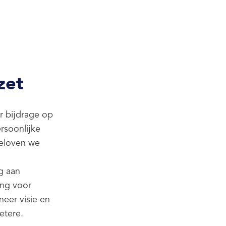
zet
ar bijdrage op
rsoonlijke
geloven we
g aan
ing voor
neer visie en
etere.