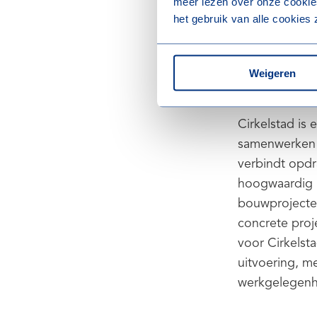
meer lezen over onze cookies
impact centraa
het gebruik van alle cookie
Door deze sa
Weigeren
Over Cirkels
Cirkelstad is 
samenwerken a
verbindt opd
hoogwaardig h
bouwprojecten
concrete proj
voor Cirkelst
uitvoering, m
werkgelegenhe