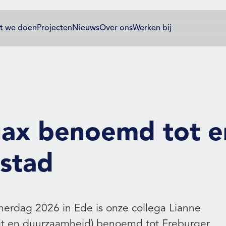
t we doen
Projecten
Nieuws
Over ons
Werken bij
uax benoemd tot e
lstad
tnerdag 2026 in Ede is onze collega Lianne
eit en duurzaamheid) benoemd tot Ereburger