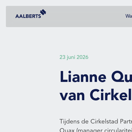
Ga
Aalberts Bouw, terug naar de homepagina
naar
Wa
hoofdinhoud
23 juni 2026
Lianne Q
van Cirke
Tijdens de Cirkelstad Par
Quax (manager circularit