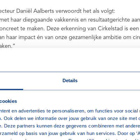
cteur Daniël Aalberts verwoordt het als volgt:
met haar diepgaande vakkennis en resultaatgerichte aa
oncreet te maken. Deze erkenning van Cirkelstad is een
an haar impact én van onze gezamenlijke ambitie om cir
aken.”
rts partner is van Cirkelstad
ng met Cirkelstad past naadloos bij onze ambities. De t
Details
e bouweconomie kunnen we niet alleen realiseren, die v
in de hele keten.
 cookies
n Cirkelstad:
tent en advertenties te personaliseren, om functies voor social
e onze kennis en blijven we vooroplopen in circulariteit
. Ook delen we informatie over jouw gebruik van onze site met 
samen met opdrachtgevers, overheden en ketenpartner
e. Deze partners kunnen deze gegevens combineren met andere i
ssingen;
erzameld op basis van jouw gebruik van hun services. Door op ‘A
tief bij aan projecten waarin hergebruik, reductie van af