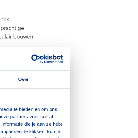
npak
 prachtige
culair bouwen
ransitie naar
Over
raagt om
 media te bieden en om ons
;
onze partners voor social
s aan
nformatie die je aan ze hebt
anpassen’ te klikken, kun je
val en sociale