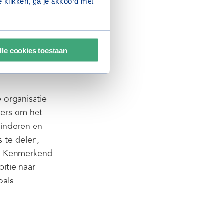
 klikken, ga je akkoord met
mpact maken.
lle cookies toestaan
 organisatie
ners om het
minderen en
 te delen,
n. Kenmerkend
itie naar
oals