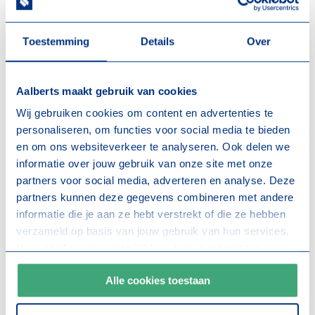
Bekijk alle berichten
Toestemming
Details
Over
Noodzaak, uitdagingen én
Aalberts maakt gebruik van cookies
oplossingen
Wij gebruiken cookies om content en advertenties te
personaliseren, om functies voor social media te bieden
In de serie ‘In gesprek met’ komen Lente-akkoord
en om ons websiteverkeer te analyseren. Ook delen we
koplopers aan het woord over hun ervaringen met
informatie over jouw gebruik van onze site met onze
circulair industrieel bouwen. In aflevering 6: Marcel Vink
partners voor social media, adverteren en analyse. Deze
en Jasper Ritsema van Aalberts.
partners kunnen deze gegevens combineren met andere
informatie die je aan ze hebt verstrekt of die ze hebben
In het interview vertellen ze onder andere over onze
verzameld op basis van jouw gebruik van hun services.
beweegredenen, uitdagingen én de oplossingen die we
Door op ‘Aanpassen’ te klikken, kun je meer lezen over
zien. Ze leggen uit hoe het Doordacht-concept bijdraagt
onze cookies en je voorkeuren aanpassen. Door op ‘Alle
aan het terugdringen van CO₂-uitstoot en het
Alle cookies toestaan
cookies toestaan’ te klikken, ga je akkoord met het
toekomstbestendig maken van projecten. En hoe we
gebruik van alle cookies zoals omschreven in onze
stappen zetten richting de doelen van Het Nieuwe