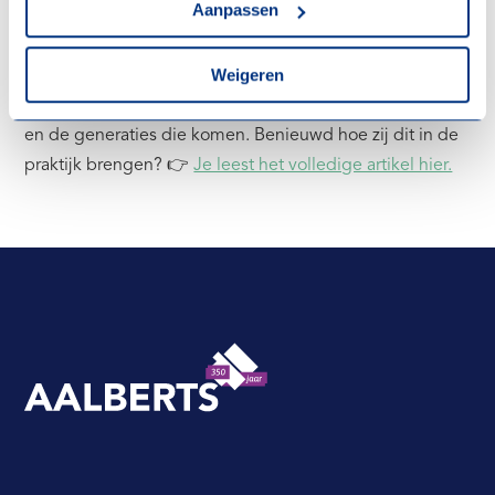
cookieverklaring
.
Aanpassen
Normaal. Van biobased bouwen tot het ontwikkelen van
een volledig circulair houtbouwconcept.
Weigeren
Samen bouwen zij aan duurzame oplossingen, voor nu
en de generaties die komen. Benieuwd hoe zij dit in de
praktijk brengen? 👉
Je leest het volledige artikel hier.
Aalberts Bouw, terug naar de homepagina