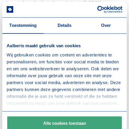
kantoor Loosdrecht geüpgraded naar 8x11kW
laadpalen. Hierdoor kunnen dagelijks 16 auto’s volledig
opgeladen worden. Onze samenwerking met de
Toestemming
Details
Over
leverancier van de laadpalen EVbox is hiermee versterkt.
Aalberts maakt gebruik van cookies
Wij gebruiken cookies om content en advertenties te
personaliseren, om functies voor social media te bieden
en om ons websiteverkeer te analyseren. Ook delen we
informatie over jouw gebruik van onze site met onze
partners voor social media, adverteren en analyse. Deze
partners kunnen deze gegevens combineren met andere
informatie die je aan ze hebt verstrekt of die ze hebben
verzameld op basis van jouw gebruik van hun services.
Door op ‘Aanpassen’ te klikken, kun je meer lezen over
onze cookies en je voorkeuren aanpassen. Door op ‘Alle
Alle cookies toestaan
cookies toestaan’ te klikken, ga je akkoord met het