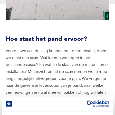
Hoe staat het pand ervoor?
Voordat we aan de slag kunnen met de renovatie, doen
we eerst een scan. Wat komen we tegen in het
bestaande casco? En wat is de staat van de materialen of
installaties? Met inzichten uit de scan nemen we je mee
langs mogelijke afwegingen voor je plan. We vragen je
naar de gewenste levensduur van je pand, naar welke
vernieuwingen je nu al mee wil pakken of nog wil laten
liggen, en naar welk eindbeeld je voor ogen hebt. En in
elke fase kijken we met je naar de impact van keuzes op
budget, duurzaamheid, onderhoud en meer.