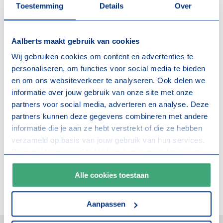
Toestemming
Details
Over
Wil je volledig ontzorgd worden? Dan brengen wij graag
partijen samen, zodat we je project tot een succes
Aalberts maakt gebruik van cookies
kunnen maken.
Wij gebruiken cookies om content en advertenties te
Aan de slag
personaliseren, om functies voor social media te bieden
en om ons websiteverkeer te analyseren. Ook delen we
Bij een renovatie of transformatie in panden die actief
informatie over jouw gebruik van onze site met onze
worden bewoond of gebruikt, stellen we gebruikers
partners voor social media, adverteren en analyse. Deze
centraal. Met organisatie en communicatie zorgen we
partners kunnen deze gegevens combineren met andere
voor een fijne bouwfase, waarin jij achterover kunt
informatie die je aan ze hebt verstrekt of die ze hebben
leunen. Een fase waarin onze werkplek er netjes uitziet,
verzameld op basis van jouw gebruik van hun services.
iedereen weet wat hij of zij kan verwachten en iedereen
Door op ‘Aanpassen’ te klikken, kun je meer lezen over
onze cookies en je voorkeuren aanpassen. Door op ‘Alle
onze mensen gemakkelijk aanspreekt bij opmerkingen
Alle cookies toestaan
cookies toestaan’ te klikken, ga je akkoord met het
of vragen.
gebruik van alle cookies zoals omschreven in onze
cookieverklaring
.
Aanpassen