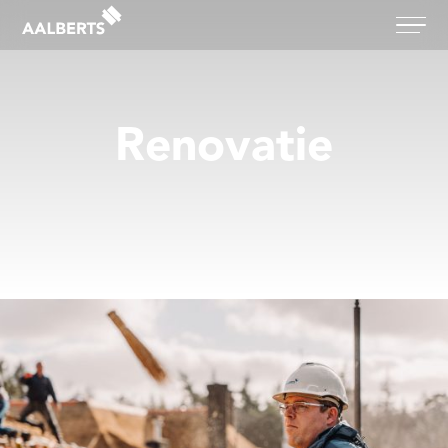
Aalberts Bouw, terug naar de homepagina
Renovatie
Wil je een monumentaal pand een
nieuwe bestemming geven? Heb je
binnen twee maanden een