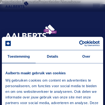
Projectleider RenovatieProjectleider Nieuwbouw
Aalberts Bouw, terug naar de homepagina
Aalberts Bouw, terug naar de homepagina
Toestemming
Details
Over
Niks missen? Meld je aan voor onze
nieuwsbrief, dan houden wij je op de hoogte!
Aalberts maakt gebruik van cookies
Wij gebruiken cookies om content en advertenties te
E-MAILADRES
*
personaliseren, om functies voor social media te bieden
en om ons websiteverkeer te analyseren. Ook delen we
Verst
informatie over jouw gebruik van onze site met onze
partners voor social media, adverteren en analyse. Deze