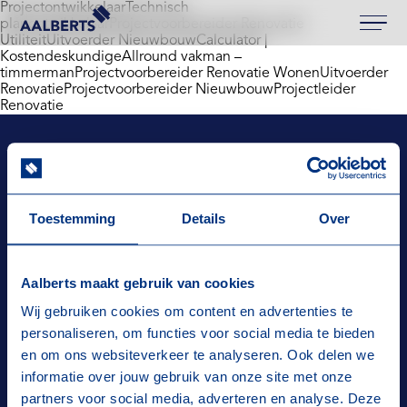
ProjectontwikkelaarTechnisch
Aalberts Bouw, terug naar de homepagina
planontwikkelaarProjectvoorbereider Renovatie
UtiliteitUitvoerder NieuwbouwCalculator |
KostendeskundigeAllround vakman –
timmermanProjectvoorbereider Renovatie WonenUitvoerder
RenovatieProjectvoorbereider NieuwbouwProjectleider
Renovatie
Aalberts Bouw, terug naar de homepagina
Toestemming
Details
Over
Aalberts maakt gebruik van cookies
Wij gebruiken cookies om content en advertenties te
personaliseren, om functies voor social media te bieden
Niks missen? Meld je aan voor onze
en om ons websiteverkeer te analyseren. Ook delen we
nieuwsbrief, dan houden wij je op de hoogte!
informatie over jouw gebruik van onze site met onze
partners voor social media, adverteren en analyse. Deze