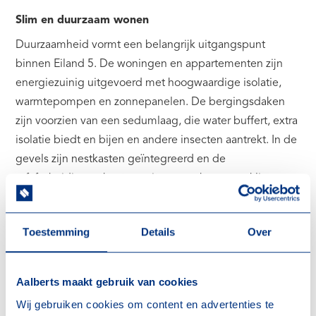
Slim en duurzaam wonen
Duurzaamheid vormt een belangrijk uitgangspunt
binnen Eiland 5. De woningen en appartementen zijn
energiezuinig uitgevoerd met hoogwaardige isolatie,
warmtepompen en zonnepanelen. De bergingsdaken
zijn voorzien van een sedumlaag, die water buffert, extra
isolatie biedt en bijen en andere insecten aantrekt. In de
gevels zijn nestkasten geïntegreerd en de
erfafscheidingen bestaan uit groene hagen en klimop.
De gevels van de drie woontorens zijn voorzien van
speciaal frame waartegen een mix van klimplanten kan
Toestemming
Details
Over
groeien.
Deze maatregelen versterken de biodiversiteit en
dragen bij aan een prettige en gezonde leefomgeving.
Aalberts maakt gebruik van cookies
Groene leefomgeving
Wij gebruiken cookies om content en advertenties te