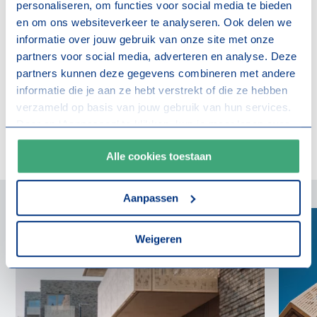
personaliseren, om functies voor social media te bieden
Eiland 5 sluit naadloos aan op de natuurinclusieve visie
en om ons websiteverkeer te analyseren. Ook delen we
van Rengerswetering. De wijk biedt een aantrekkelijke,
informatie over jouw gebruik van onze site met onze
groene buitenruimte met pergola’s vol bloeiende
partners voor social media, adverteren en analyse. Deze
beplanting, groene gevels, een speelpark en
partners kunnen deze gegevens combineren met andere
toegankelijke wandel- en fietsroutes. Het is een veilige,
informatie die je aan ze hebt verstrekt of die ze hebben
verzameld op basis van jouw gebruik van hun services.
kindvriendelijke plek waar bewoners kunnen bewegen,
Door op ‘Aanpassen’ te klikken, kun je meer lezen over
spelen en ontmoeten.
onze cookies en je voorkeuren aanpassen. Door op ‘Alle
Alle cookies toestaan
cookies toestaan’ te klikken, ga je akkoord met het
gebruik van alle cookies zoals omschreven in onze
cookieverklaring
.
Aanpassen
Weigeren