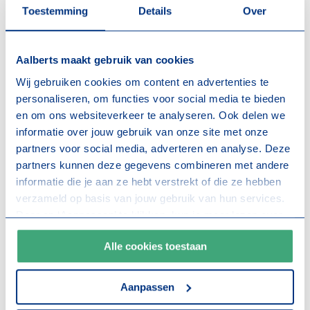
5. Afbouw
Toestemming
Details
Over
Lever je instapklaar op? Kies uit diverse pakketten voor
tegels, sanitair, keukens, installaties en tuinafwerking.
Aalberts maakt gebruik van cookies
Ook hier bieden we duurzame alternatieven: van
Wij gebruiken cookies om content en advertenties te
waterbesparend sanitair tot circulaire materialen en
personaliseren, om functies voor social media te bieden
groene erfafscheidingen.
en om ons websiteverkeer te analyseren. Ook delen we
informatie over jouw gebruik van onze site met onze
6. Proces
partners voor social media, adverteren en analyse. Deze
We geven helder advies over kosten, planning én CO₂-
partners kunnen deze gegevens combineren met andere
impact. Kies je voor onze basiswoning en standaardstijl,
informatie die je aan ze hebt verstrekt of die ze hebben
dan ligt er binnen 14 weken een ontwerp klaar voor de
verzameld op basis van jouw gebruik van hun services.
vergunningsaanvraag. Maatwerk is natuurlijk mogelijk,
Door op ‘Aanpassen’ te klikken, kun je meer lezen over
onze cookies en je voorkeuren aanpassen. Door op ‘Alle
maar kost meer tijd.
Alle cookies toestaan
cookies toestaan’ te klikken, ga je akkoord met het
7. Bouwrijp
gebruik van alle cookies zoals omschreven in onze
cookieverklaring
.
Elke locatie is uniek. We onderzoeken de bouwplaats
Aanpassen
grondig: is extra infrastructuur nodig, heeft de grondslag