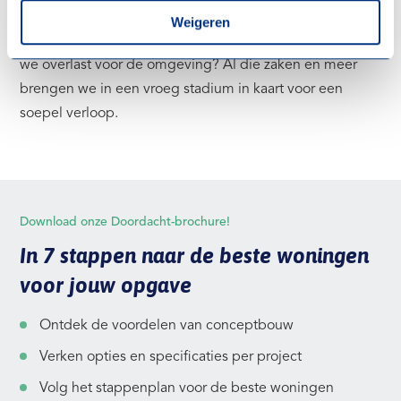
voldoende draagkracht voor al het bouwmaterieel? Waar
Weigeren
kunnen we ons ketenpark opstellen en hoe voorkomen
we overlast voor de omgeving? Al die zaken en meer
brengen we in een vroeg stadium in kaart voor een
soepel verloop.
Download onze Doordacht-brochure!
In 7 stappen naar de beste woningen
voor jouw opgave
Ontdek de voordelen van conceptbouw
Verken opties en specificaties per project
Volg het stappenplan voor de beste woningen